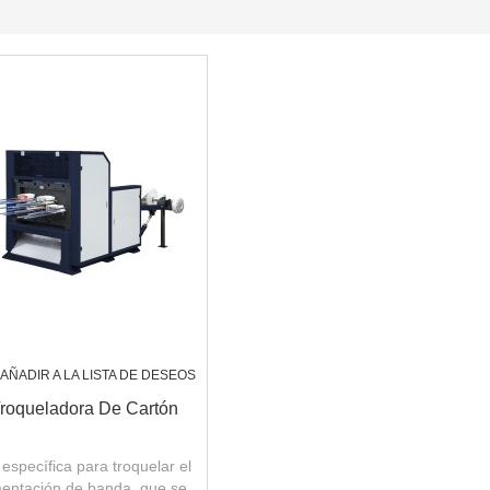
AÑADIR A LA LISTA DE DESEOS
roqueladora De Cartón
specífica para troquelar el
mentación de banda, que se