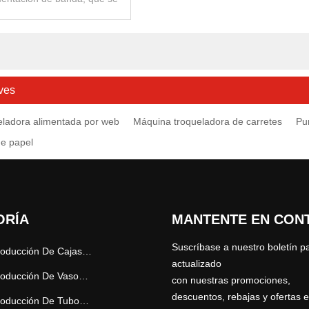
el proceso de conversión de
vasos
ves
eladora alimentada por web
Máquina troqueladora de carretes
Pu
e papel
ORÍA
MANTENTE EN CON
Suscríbase a nuestro boletín 
Línea De Producción De Cajas De Cartón
actualizado
Línea De Producción De Vasos De Papel
con nuestras promociones,
descuentos, rebajas y ofertas e
Línea De Producción De Tubos De Papel / Recipientes