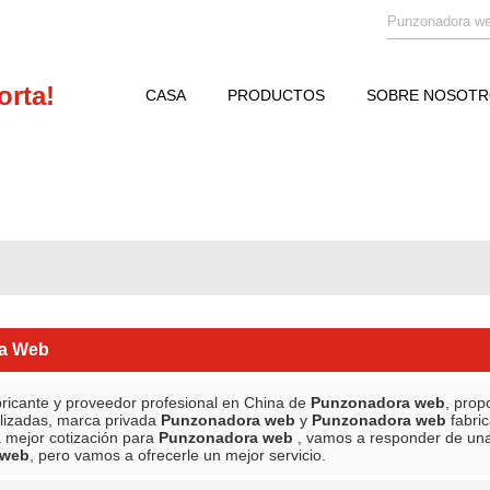
orta!
CASA
PRODUCTOS
SOBRE NOSOT
NOTICIAS
CONTÁCTENOS
a Web
ricante y proveedor profesional en China de
Punzonadora web
, prop
lizadas, marca privada
Punzonadora web
y
Punzonadora web
fabri
a mejor cotización para
Punzonadora web
, vamos a responder de una
 web
, pero vamos a ofrecerle un mejor servicio.