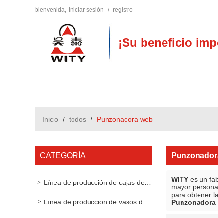
bienvenida,
Iniciar sesión
/
registro
¡Su beneficio imp
Inicio
/
todos
/
Punzonadora web
CATEGORÍA
Punzonador
WITY
es un fab
Línea de producción de cajas de cartón
mayor persona
para obtener l
Línea de producción de vasos de papel
Punzonadora