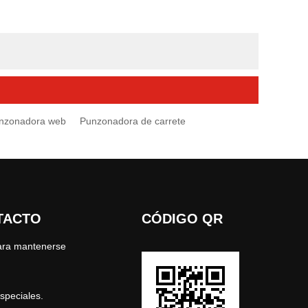
nzonadora web
Punzonadora de carrete
TACTO
CÓDIGO QR
para mantenerse
speciales.