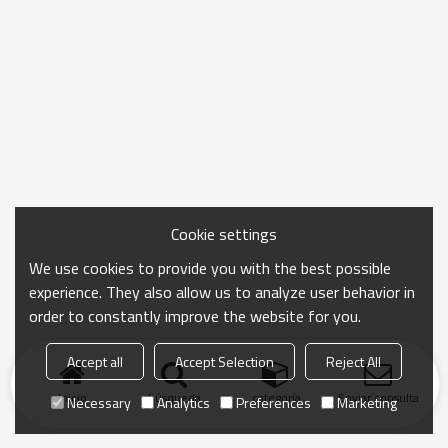
Cookie settings
We use cookies to provide you with the best possible
experience. They also allow us to analyze user behavior in
order to constantly improve the website for you.
Accept all
Accept Selection
Reject All
Inicio
búsqueda
categoría
Enviar consulta
Necessary
Analytics
Preferences
Marketing