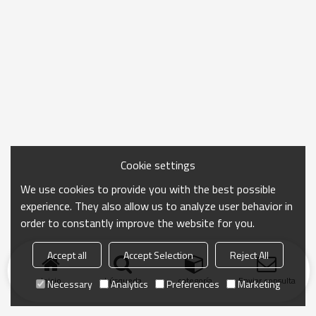
Cookie settings
We use cookies to provide you with the best possible
experience. They also allow us to analyze user behavior in
order to constantly improve the website for you.
Accept all
Accept Selection
Reject All
Inicio
búsqueda
categoría
Enviar consulta
Necessary
Analytics
Preferences
Marketing