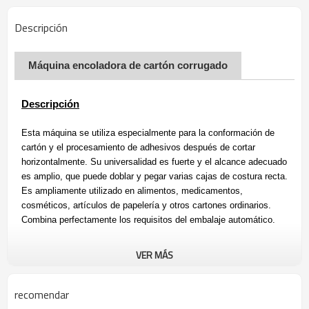
Descripción
Máquina encoladora de cartón corrugado
Descripción
Esta máquina se utiliza especialmente para la conformación de
cartón y el procesamiento de adhesivos después de cortar
horizontalmente. Su universalidad es fuerte y el alcance adecuado
es amplio, que puede doblar y pegar varias cajas de costura recta.
Es ampliamente utilizado en alimentos, medicamentos,
cosméticos, artículos de papelería y otros cartones ordinarios.
Combina perfectamente los requisitos del embalaje automático.
VER MÁS
Caracteristicas
1)
Correas de alimentación ajustables para garantizar un ajuste
recomendar
fácil, una alimentación estable y sin problemas.