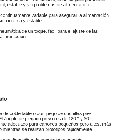
ácil, estable y sin problemas de alimentación
continuamente variable para asegurar la alimentación
ión interna y estable
 neumática de un toque, fácil para el ajuste de las
 alimentación
ado
a de doble tablero con juego de cuchillas pre-
El ángulo de plegado previo es de 180 ° y 90 °,
nte adecuado para cartones pequeños pero altos, más
io mientras se realizan prototipos rápidamente
 con dispositivo de seguimiento especial