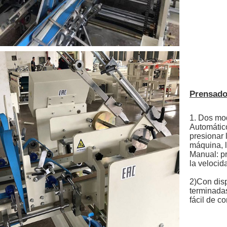
Prensado
1. Dos mod
Automático
presionar 
máquina, l
Manual: pr
la velocid
2)
Con disp
terminadas
fácil de c