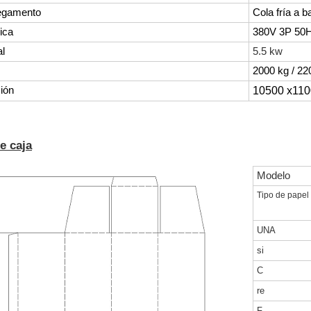
pegamento
Cola fría a 
ica
380V 3P 50
al
5.5 kw
2000 kg / 22
ión
10500 x110
e caja
Modelo
Tipo de papel
UNA
si
C
re
F