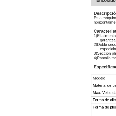
Encolador
Descripci
Esta máquina
horizontalmen
Caracteris
1)
El alimenta
garantiza
2)
Doble secci
especialm
3)
Sección ple
4)
Pantalla tá
Especifica
Modelo
Material de p
Max. Velocida
Forma de ali
Forma de ple