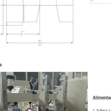
s
Alimenta
1. 5-6pcs c