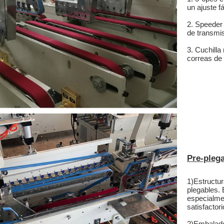
un ajuste f
2. Speeder 
de transmis
3. Cuchilla
correas de
Pre-pleg
1)
Estructur
plegables. 
especialme
satisfactor
2)
Embalado