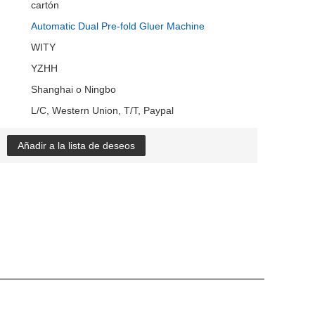
cartón
Automatic Dual Pre-fold Gluer Machine
WITY
YZHH
Shanghai o Ningbo
L/C, Western Union, T/T, Paypal
Añadir a la lista de deseos