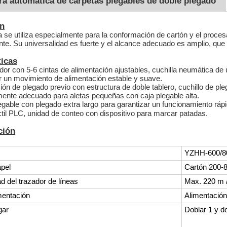
a automática de carpetas plegables de doble plegado
ón
 se utiliza especialmente para la conformación de cartón y el proce
te. Su universalidad es fuerte y el alcance adecuado es amplio, que 
ticas
dor con 5-6 cintas de alimentación ajustables, cuchilla neumática de
r un movimiento de alimentación estable y suave.
ón de plegado previo con estructura de doble tablero, cuchillo de pl
ente adecuado para aletas pequeñas con caja plegable alta.
gable con plegado extra largo para garantizar un funcionamiento ráp
ctil PLC, unidad de conteo con dispositivo para marcar patadas.
ción
YZHH-600/8
apel
Cartón 200-80
d del trazador de líneas
Max. 220 m 
mentación
Alimentación
gar
Doblar 1 y do