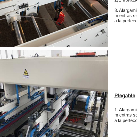
3. Alargami
mientras s
a la perfec
Plegable
1. Alargami
mientras s
a la perfec