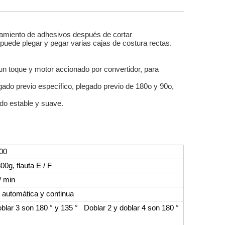
samiento de adhesivos después de cortar
puede plegar y pegar varias cajas de costura rectas.
 un toque y motor accionado por convertidor, para
egado previo específico, plegado previo de 180o y 90o,
ido estable y suave.
00
0g, flauta E / F
/ min
 automática y continua
blar 3 son 180 ° y 135 °
Doblar 2 y doblar 4 son 180 °