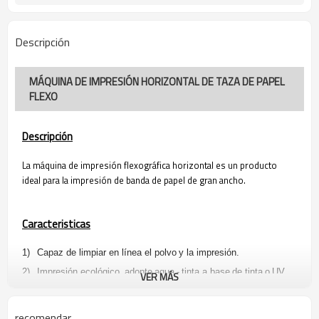
Descripción
MÁQUINA DE IMPRESIÓN HORIZONTAL DE TAZA DE PAPEL
FLEXO
Descripción
La máquina de impresión flexográfica horizontal es un producto
ideal para la impresión de banda de papel de gran ancho.
Caracteristicas
1)
Capaz de limpiar en línea el polvo
y la impresión.
2)
Impresión ecológico,
adopte
agua
-
tinta a base
de tinta
o
UV
VER MÁS
3.
Los
rodillos de
cerámica
anilox pueden usarse durante mucho
tiempo y pueden suministrar tinta de manera adecuada.
recomendar