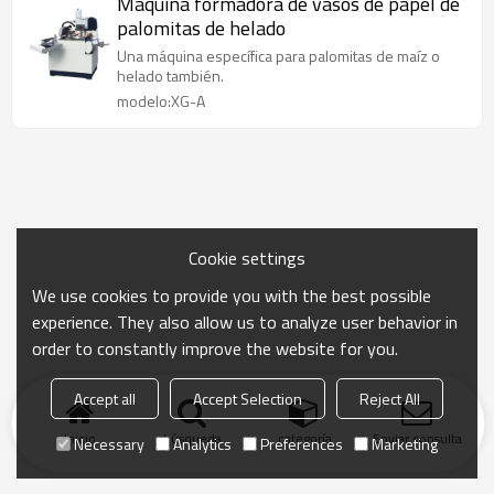
Máquina formadora de vasos de papel de
palomitas de helado
Una máquina específica para palomitas de maíz o
helado también.
modelo:XG-A
Cookie settings
We use cookies to provide you with the best possible
experience. They also allow us to analyze user behavior in
order to constantly improve the website for you.
Accept all
Accept Selection
Reject All
Inicio
búsqueda
categoría
Enviar consulta
Necessary
Analytics
Preferences
Marketing