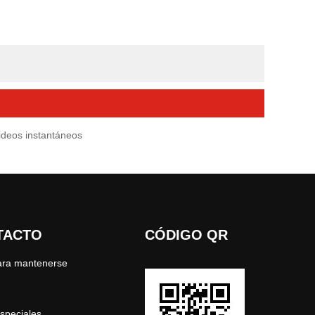
ideos instantáneos
TACTO
CÓDIGO QR
para mantenerse
speciales.