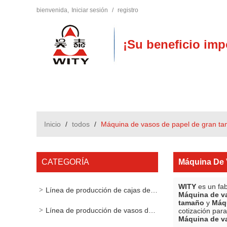
bienvenida,
Iniciar sesión
/
registro
¡Su beneficio imp
Inicio
/
todos
/
Máquina de vasos de papel de gran t
CATEGORÍA
Máquina De 
WITY
es un fab
Línea de producción de cajas de cartón
Máquina de v
tamaño
y
Máqu
Línea de producción de vasos de papel
cotización par
Máquina de v