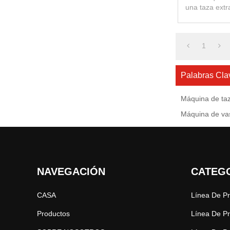
una taza ext
palomitas de
1
Palabras Cla
Máquina de taz
Máquina de va
NAVEGACIÓN
CATEG
CASA
Productos