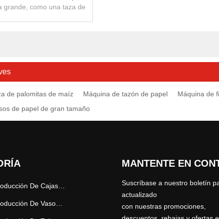
ra grande, como una taza de
 maíz, una taza de fideos,
que se us
ves
a de palomitas de maíz
Máquina de tazón de papel
Máquina de f
sos de papel de gran tamaño
ORÍA
MANTENTE EN CON
Suscríbase a nuestro boletín 
Línea De Producción De Cajas De Cartón
actualizado
Línea De Producción De Vasos De Papel
con nuestras promociones,
descuentos, rebajas y ofertas e