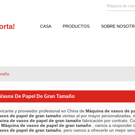
orta!
CASA
PRODUCTOS
SOBRE NOSOT
NOTICIAS
CONTÁCTENOS
amaño
Vasos De Papel De Gran Tamaño
ricante y proveedor profesional en China de
Máquina de vasos de p
asos de papel de gran tamaño
ventas al por mayor personalizadas, 
ina de vasos de papel de gran tamaño
fabricación por contrato. 
a
Máquina de vasos de papel de gran tamaño
, vamos a responder d
asos de papel de gran tamaño
, pero vamos a ofrecerle un mejor serv