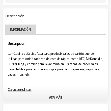
Descripción
INFORMACIÓN
Descripción
La máquina está diseñada para producir cajas de cartón que se
utilizan para varias cadenas de comida rápida como KFC, McDonald's,
Burger King y comida para llevar también. Es capaz de hacer cajas
desechables para refrigerios, cajas para hamburguesas, cajas para
papas fritas, etc.
Caracteristicas
VER MÁS
1. Diseño compacto, fácil instalación.
2. Bajo consumo de energía, motor de control del inversor,
funcionamiento estable, alta precisión.