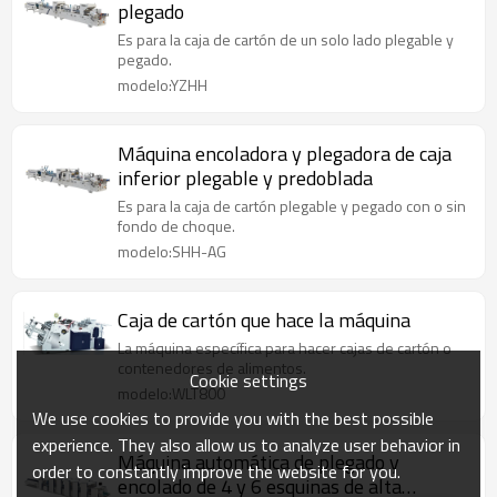
plegado
Es para la caja de cartón de un solo lado plegable y
pegado.
modelo:YZHH
Máquina encoladora y plegadora de caja
inferior plegable y predoblada
Es para la caja de cartón plegable y pegado con o sin
fondo de choque.
modelo:SHH-AG
Caja de cartón que hace la máquina
La máquina específica para hacer cajas de cartón o
contenedores de alimentos.
Cookie settings
modelo:WLT800
We use cookies to provide you with the best possible
experience. They also allow us to analyze user behavior in
Máquina automática de plegado y
order to constantly improve the website for you.
encolado de 4 y 6 esquinas de alta